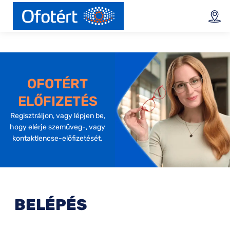
OFOTÉRT
ELŐFIZETÉS
Regisztráljon, vagy lépjen be,
hogy elérje szemüveg-, vagy
kontaktlencse-előfizetését.
BELÉPÉS